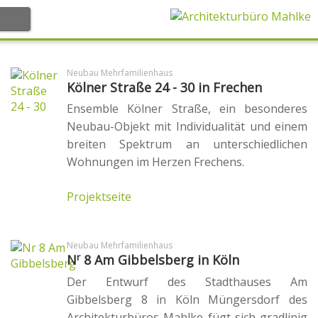
Willkommen
Neubau Mehrfamilienhaus
Kölner Straße 24 - 30 in Frechen
Büro
Ensemble Kölner Straße, ein besonderes
Neubau-Objekt mit Individualität und einem
Stephan Mahlke
breiten Spektrum an unterschiedlichen
Wohnungen im Herzen Frechens.
Team
Projektseite
Ausstattung
Neubau Mehrfamilienhaus
Kompetenzen
r
N
8 Am Gibbelsberg in Köln
Der Entwurf des Stadthauses Am
Projekte
Gibbelsberg 8 in Köln Müngersdorf des
Architekturbüros Mahlke fügt sich gradlinig