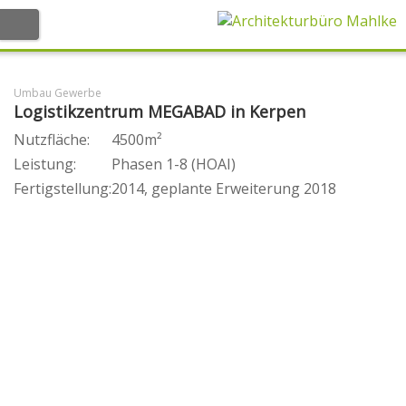
Willkommen
Umbau Gewerbe
Logistikzentrum MEGABAD in Kerpen
Büro
Nutzfläche:
4500m²
Leistung:
Phasen 1-8 (HOAI)
Stephan Mahlke
Fertigstellung:
2014, geplante Erweiterung 2018
Team
Ausstattung
Kompetenzen
Projekte